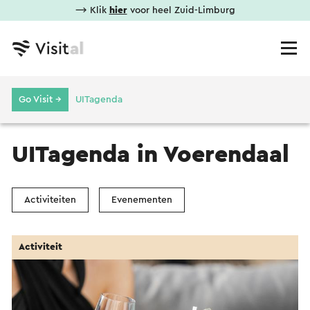
⟶ Klik
hier
voor heel Zuid-Limburg
Go Visit →
UITagenda
UITagenda in Voerendaal
Activiteiten
Evenementen
Activiteit