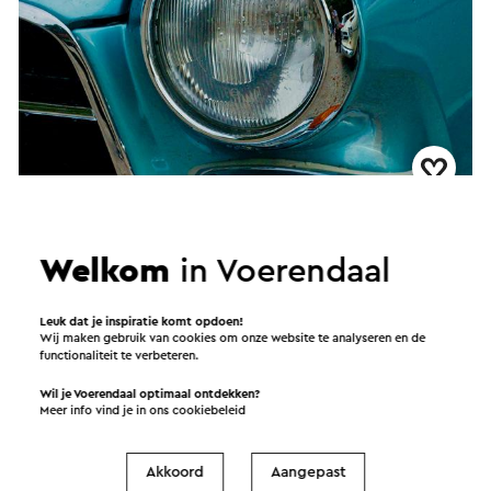
Tour & Puzzeltocht bij Brasserie Hoenshuis in
Voerendaal
Welkom
in Voerendaal
→
Duur 3 uur
•
Prijs € 25,00
Voerendaal
Leuk dat je inspiratie komt opdoen!
Wij maken gebruik van cookies om onze website te analyseren en de
functionaliteit te verbeteren.
Arrangement
Wil je Voerendaal optimaal ontdekken?
Meer info vind je in ons
cookiebeleid
Akkoord
Aangepast