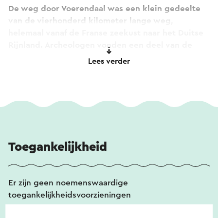
De weg door Voerendaal was een klein gedeelte
van de vierhonderd kilometer lange weg,
helemaal vanaf de Franse zeekust naar het Duitse
Rijnland. Archeologen vonden een deel van de
weg terug bij de Bergseweg en de Oude
Lees verder
Midweg.
Niet alleen de Via Belgica, maar ook restanten van
grafvelden en villa rustica’s bewijzen de
aanwezigheid van de Romeinen in deze regio in
de eerste vijf eeuwen na Christus.
Toegankelijkheid
Villa Ten Hove, de grootste en bekendste
Romeinse landbouwcomplex van Nederland,
voorzag de toenemende bevolking van graan.
Er zijn geen noemenswaardige
Langs de Romeinse wegen lag een gordel van
toegankelijkheidsvoorzieningen
uitkijkposten. De kerk van Klimmen is mogelijk
gebouwd op de fundamenten van zo’n uitkijkpost.