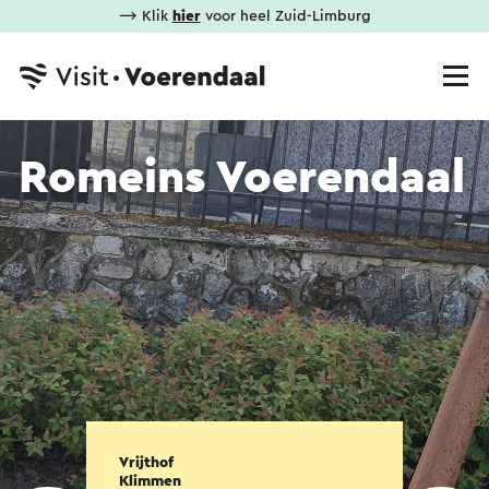
⟶ Klik
hier
voor heel Zuid-Limburg
Romeins Voerendaal
Vrijthof
Klimmen