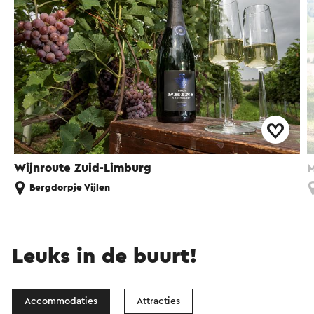
Wijnroute Zuid-Limburg
M
Bergdorpje Vijlen
Leuks in de buurt!
Accommodaties
Attracties