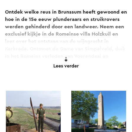
Ontdek welke reus in Brunssum heeft gewoond en
hoe in de 15e eeuw plunderaars en struikrovers
werden gehinderd door een landweer. Neem een
exclusief kijkje in de Romeinse villa Holzkuil en
leer over het ontstaan van de wijngracht in
Kerkrade. Ontmoet de Dame van Simpelveld, duik
in het Romeins verleden van Voerendaal en
Klimmen en herbeleef de middeleeuwen onder de
Lees verder
kerktoren in Voerendaal.
Meer info over de Archeoroute vind je
hier
.
De totale route is ruim 96 km lang maar je kunt er
voor kiezen om de route in twee tochten in te
delen.