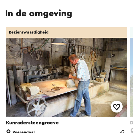
In de omgeving
Bezienswaardigheid
Kunradersteengroeve
D
Voerendaal