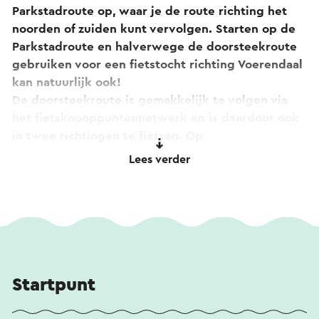
Parkstadroute op, waar je de route richting het
noorden of zuiden kunt vervolgen. Starten op de
Parkstadroute en halverwege de doorsteekroute
gebruiken voor een fietstocht richting Voerendaal
kan natuurlijk ook!
De doorsteekroute is gemakkelijk te volgen via
het fietsknooppuntennetwerk en is daardoor ook
in twee richtingen te fietsen. Op
de
Parkstadroute
volg je de witte stippen en
Lees verder
pijltjes op het asfalt.
Startpunt