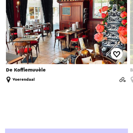
De Koffiemuuèle
B
Voerendaal