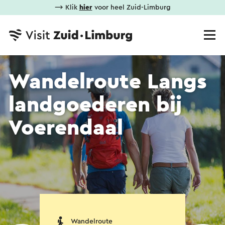
⟶ Klik
hier
voor heel Zuid-Limburg
Wandelroute Langs
landgoederen bij
Voerendaal
Wandelroute